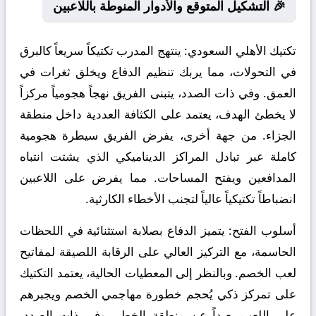
🎉 التشكيل المتوقع والأدوار المنوطة باللاعبين
تكتيك الأهلي السعودي:
ينتهج المدرب تكتيكاً سريعاً كالبرق
في التحولات، مما يربك تنظيم الدفاع ويخلق ثغرات في
العمق. وفي ذات الصدد، يتبنى الفريق نهجاً هجومياً مركزاً
لا يخطئ الهدف، يعتمد على الكثافة العددية داخل منطقة
الجزاء. من جهة أخرى، يفرض الفريق سيطرة هجومية
كاملة عبر تبادل المراكز الديناميكي الذي يشتت انتباه
المدافعين ويفتح المساحات. مما يفرض على اللاعبين
انضباطاً تكتيكياً عالياً لتجنب الأخطاء الكارثية.
أسلوب الفتح:
يتميز الدفاع بصلابة استثنائية في اللحظات
الحاسمة، مع التركيز العالي على الرقابة اللصيقة لمفاتيح
لعب الخصم. وبالنظر إلى المعطيات الحالية، يعتمد التكتيك
على تمركز ذكي يُحجم خطورة مهاجمي الخصم ويجبرهم
على اللعب بعيداً عن منطقة الخطر. وفي ذات الصدد،