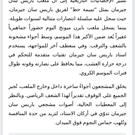
تُشير الإحصائيات التاريخية إلى أن ملعب باريس سان
جيرمان يمثل “تميمة حظ” لفريق باريس سان جيرمان،
حيث سجل عليه سلسلة انتصارات متتالية لسنوات طويلة.
بينما يسجل ملعب بايرن ميونخ اليوم حضوراً جماهيرياً
غفيراً يُعد ضمن الأكبر هذا الموسم، وسط أجواء مشحونة
بالشغف والترقب. وفي منعطف آخر للمواجهة، يستخدم
استاد باريس سان جيرمان تقنيات متقدمة للتحكم في
درجة حرارة العشب، مما يحافظ على نضارته وقوته طوال
فترات الموسم الكروي.
يخلق المشجعون أجواءً ساحرة داخل وخارج الملعب، تُجبر
الجميع على الوقوف تقديراً لهذا الشغف الرياضي. وبالنظر
إلى المعطيات الحالية، أصوات مشجعي باريس سان
جيرمان تدوّي في أركان الاستاد، لتزيد من حدة المنافسة
وتُلهب حماس النجوم فوق الميدان.