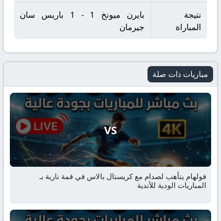
نتيجة
بايرن ميونخ 1 - 1 باريس سان
المباراة
جيرمان
مباريات ذات صلة
VS
فولهام يتأهب لصدام مع كريستال بالاس في قمة نارية بـ
المباريات الودية للأندية