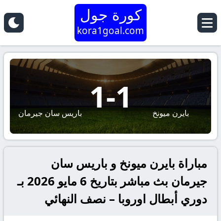
كورة جول
kora1goal.com
1
-
1
بايرن ميونخ
باريس سان جيرمان
مباراة بايرن ميونخ و باريس سان
جيرمان بث مباشر بتاريخ 6 مايو 2026 بـ
دوري أبطال اوروبا – نصف النهائي