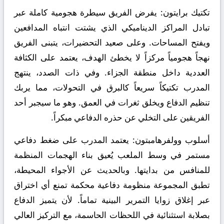
تكتيك برايتون:
يفرض الفريق سيطرة هجومية كاملة عبر
تبادل المراكز الديناميكي الذي يشتت انتباه المدافعين
ويفتح المساحات. وعلى صعيد التحضيرات، يتبنى الفريق
نهجاً هجومياً مركزاً لا يخطئ الهدف، يعتمد على الكثافة
العددية داخل منطقة الجزاء. وفي ذات الصدد، ينتهج
المدرب تكتيكاً سريعاً كالبرق في التحولات، مما يربك
تنظيم الدفاع ويخلق ثغرات في العمق. وهو ما سيجبر أحد
الفريقين على التخلي عن حذره الدفاعي مبكراً.
أسلوب وولفرهامبتون:
يعتمد المدرب على ضغط دفاعي
مستمر في وسط الملعب يُعيق بناء الهجمات المنظمة
للمنافس من بدايتها. وبالحديث عن الأجواء المحيطة،
تطبق المجموعة منظومة دفاعية محكمة تمنع أي اختراق
عبر إغلاق زوايا التمرير البينية تماماً. لأن يتميز الدفاع
بصلابة استثنائية في اللحظات الحاسمة، مع التركيز العالي