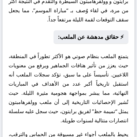
برايتون و وولفرهامبتون السيطرة والتقدم في النتيجة أكثر
من مرة، في لقاء وُصف بـ “مباراة الموسم”، مما يجعل
سقف التوقعات لقمة الليلة مرتفعاً جداً.
⚡ حقائق مدهشة عن الملعب:
يتمتع الملعب بنظام صوتي هو الأكثر تطوراً في المنطقة،
حيث يعزز من تأثير هتافات الجماهير ويرفع من معنويات
اللاعبين. تأسيساً على ما سبق، تؤكد سجلات الملعب أنه
استقبل تاريخياً أكبر عدد من الأهداف في المباريات
النهائية، مما يبشر بمواجهة هجومية مثيرة الليلة. حيث
تُشير الإحصائيات التاريخية إلى أن ملعب وولفرهامبتون
يمثل “تميمة حظ” لفريق برايتون، حيث سجل عليه سلسلة
انتصارات متتالية لسنوات طويلة.
يحيط بالملعب أجواء غير مسبوقة من الحماس والترقب،