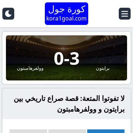
كورة جول
kora1goal.com
0
-
3
برايتون
وولفرهامبتون
لا تفوتوا المتعة: قصة صراع تاريخي بين
برايتون و وولفرهامبتون