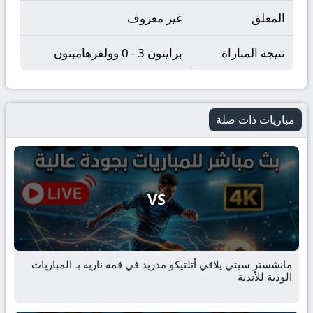
المعلق
غير معروف
نتيجة المباراة
برايتون 3 - 0 وولفرهامبتون
مباريات ذات صلة
VS
مانشستر سيتي يلاقي أتلتيكو مدريد في قمة نارية بـ المباريات
الودية للأندية