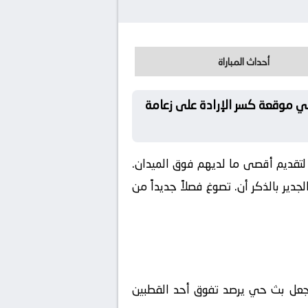
أحداث المباراة
1 في كأس آسيا تحت 17 – نصف النهائي حيث هي موقعة كسر الإرادة على زعامة
 لتقديم أقصى ما لديهم فوق الميدان.
افسات كأس آسيا تحت 17 – نصف النهائي. ومن الجدير بالذكر أن. تصوغ فصلاً جديداً من
ة. مما يجعل بث حي يرصد تفوق أحد القطبين