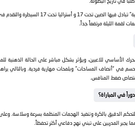
طلباً في تاريخ البطولة.
بالنظر إلى الأرشيف، نجد مباراة “ماراثونية” تبادل 
 لقمة الليلة مرتفعاً جداً.
حرك الأساسي للاعبين، ويؤثر بشكل مباشر على الحالة الذهنية للم
سم في “أنصاف المساحات” وبلمحات مهارية فردية. وبالتالي يراهن
امتصاص ضغط المنافس.
راً في المباراة؟
للتحكم الدقيق بالكرة وتنفيذ الهجمات المنظمة بسرعة وسلاسة. وعلى 
ما يجبر المدربين على تبني نهج دفاعي أكثر تحفظاً.