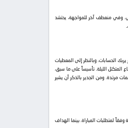
ضي. وفي منعطف آخر للمواجهة، يحتشد
 فيه (Low Block) لتفادي استقبال هدف مبكر يربك الحسابات. وبالنظر إلى المعطيات
لثغرة القاتلة لفك شفرات الدفاع المتكتل الليلة. تأسيساً على ما سبق،
رة لمنع الخصم من شن هجمات مرتدة. ومن الجدير بالذكر أن يشير
قاً لمتطلبات المباراة. بينما الهداف