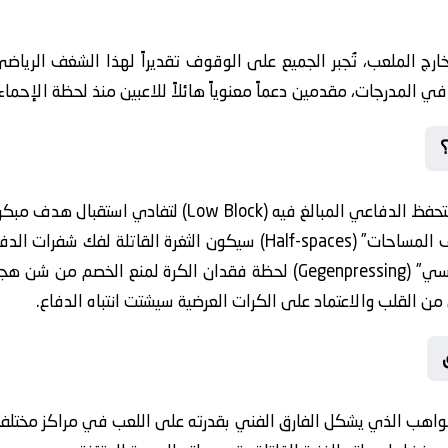
خارج الملعب، تُجبر الجميع على الوقوف تقديراً لهذا الشغف الري

فادي استقبال هدف مبكر يربك الحسابات. وبالنظر إلى المعطيات
ون الثغرة القاتلة لفك شفرات الدفاع المتكتل الليلة. تأسيساً على ما سبق،
 فقدان الكرة لمنع الخصم من شن هجمات مرتدة. ومن الجدير بالذكر أن يشير
الخبراء إلى أن تنويع اللعب بين الاختراق من القلب والاعتماد ع
ارق الفني بقدرته على اللعب في مراكز مختلفة وفقاً لمتطلبات المبا