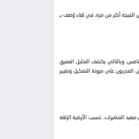
فيها الصين تحت 17 و أستراليا تحت 17 السيطرة والتقدم في النتيجة أكثر من مرة، في لقاء وُصف بـ
نافس. وبالتالي يكشف التحليل العميق
 المدربون على مرونة التشكيل وتغيير
صعيد التحضيرات، تتسبب الأرضية الزلقة