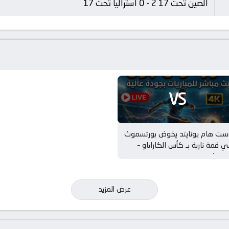
الصين تحت 17 2 - 0 أستراليا تحت 17
VS
ست هام يونايتد يخوض بورتسموث
 قمة نارية بـ كأس الكاراباو –
دور 1
عرض المزيد