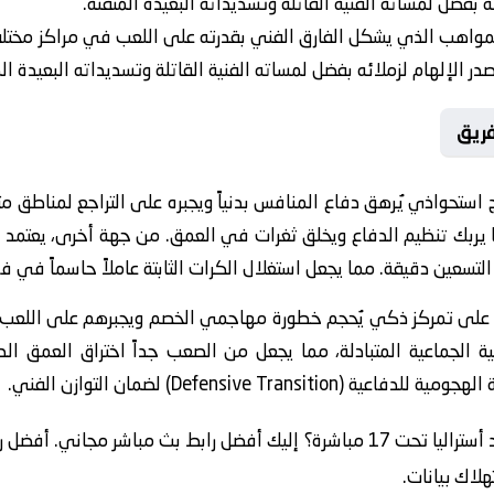
ه بفضل لمساته الفنية القاتلة وتسديداته البعيدة المتقنة.
مواهب الذي يشكل الفارق الفني بقدرته على اللعب في مراكز مختلفة و
 الإلهام لزملائه بفضل لمساته الفنية القاتلة وتسديداته البعيدة الم
فريق
ج استحواذي يُرهق دفاع المنافس بدنياً ويجبره على التراجع لمناطق مت
مما يربك تنظيم الدفاع ويخلق ثغرات في العمق. من جهة أخرى، يعتمد
سعين دقيقة. مما يجعل استغلال الكرات الثابتة عاملاً حاسماً في فك
 على تمركز ذكي يُحجم خطورة مهاجمي الخصم ويجبرهم على اللعب
ية الجماعية المتبادلة، مما يجعل من الصعب جداً اختراق العمق ال
Defensive Tr) لضمان التوازن الفني.