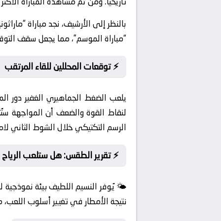
تاريخياً. ومن ثم مشاهدة المباراة الأكثر 
“مباراة الموسم”، مما يجعل سقف التوقعات
⚡ توقعات المحللين للقاء المرتقب
يلعب الضغط الجماهيري الغفير دور الم
لنقاط القوة والضعف أن المواجهة ستُح
الرسم التكتيكي خلال الشوط الثاني ل
⚡ تقرير الطقس: هل ستلعب الرياح دو
🌤️ يُوفر النسيم اللطيف بيئة نموذجية 
نتيجة الأمطار في تغيير أسلوب اللعب، م