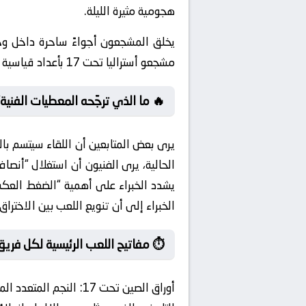
هجومية مثيرة الليلة.
اضي. وفي منعطف آخر للمواجهة، يحتشد
مشجعو أستراليا تحت 17 بأعداد قياسية في المدرجات، مقدمين دعماً معنوياً هائلاً للاعبين منذ لحظة الإحماء.
 ما الذي ترجّحه المعطيات الفنية؟
لى الكرات العرضية سيشتت انتباه الدفاع.
⏱️ مفاتيح اللعب الرئيسية لكل فريق
راة. بينما الهداف
أوراق الصين تحت 17: