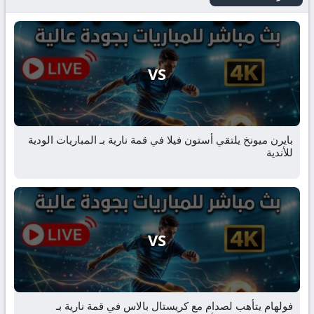
VS
بايرن ميونخ يلتقي أستون فيلا في قمة نارية بـ المباريات الودية
للأندية
VS
فولهام يتأهب لصدام مع كريستال بالاس في قمة نارية بـ