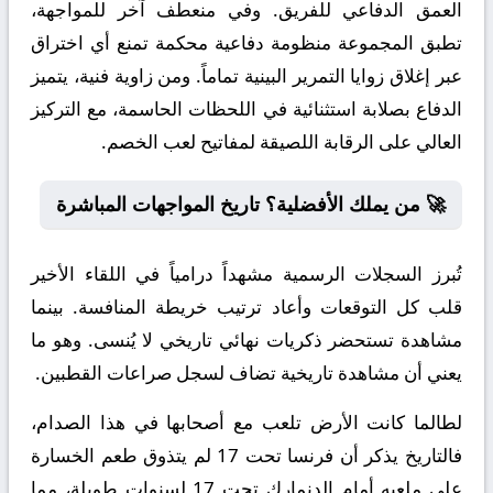
العمق الدفاعي للفريق. وفي منعطف آخر للمواجهة،
تطبق المجموعة منظومة دفاعية محكمة تمنع أي اختراق
عبر إغلاق زوايا التمرير البينية تماماً. ومن زاوية فنية، يتميز
الدفاع بصلابة استثنائية في اللحظات الحاسمة، مع التركيز
العالي على الرقابة اللصيقة لمفاتيح لعب الخصم.
🚀 من يملك الأفضلية؟ تاريخ المواجهات المباشرة
تُبرز السجلات الرسمية مشهداً درامياً في اللقاء الأخير
قلب كل التوقعات وأعاد ترتيب خريطة المنافسة. بينما
مشاهدة تستحضر ذكريات نهائي تاريخي لا يُنسى. وهو ما
يعني أن مشاهدة تاريخية تضاف لسجل صراعات القطبين.
لطالما كانت الأرض تلعب مع أصحابها في هذا الصدام،
فالتاريخ يذكر أن فرنسا تحت 17 لم يتذوق طعم الخسارة
على ملعبه أمام الدنمارك تحت 17 لسنوات طويلة، مما