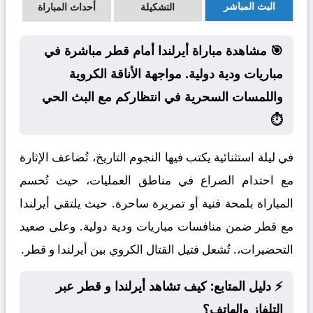
البث المباشر
التشكيلة
أحداث المباراة
🎯 مشاهدة مباراة أيرلندا أمام قطر مباشرة في
مباريات ودية دولية. مواجهة الأناقة الكروية
واللمسات السحرية في انتظاركم مع البث الحي
⏱️
في ليلة استثنائية يكتب فيها النجوم التاريخ، تُضاعف الإثارة
مع احتدام الصراع في مناطق العمليات، حيث تُحسم
المباراة بلمحة فنية أو تمريرة ساحرة. حيث يلتقي أيرلندا
مع قطر ضمن منافسات مباريات ودية دولية. وعلى صعيد
التحضيرات،. تُشعل فتيل القتال الكروي بين أيرلندا و قطر.
⚡ دليل المتابع: كيف تشاهد أيرلندا و قطر عبر
التلفاز والهاتف؟