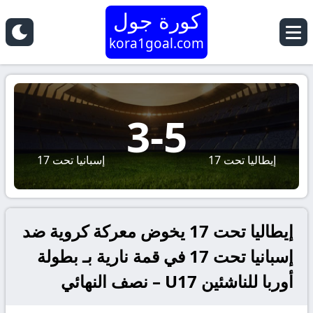
كورة جول
kora1goal.com
3
-
5
إيطاليا تحت 17
إسبانيا تحت 17
إيطاليا تحت 17 يخوض معركة كروية ضد
إسبانيا تحت 17 في قمة نارية بـ بطولة
أوربا للناشئين U17 – نصف النهائي