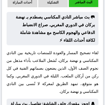
البث المباشر
التشكيلة
أحداث المباراة
🥅 بث مباشر النادي المكناسي يصطدم بـ نهضة
بركان في الدوري المغربي. صراع الانضباط
الدفاعي والهجوم الكاسح مع مشاهدة شاملة
لكافة أحداث اللقاء ⚡
لقاء تصحيح المسار والعودة للمنصات تاريخية بين النادي
المكناسي و نهضة بركان، تُشعل الملاعب بأداء مذهل من
نجوم الصف الأول، الذين يضعون بصماتهم الفنية في كل
ركن من أركان الملعب. الليلة في الدوري المغربي. وكما
هو متوقع،. تمهد الطريق لمعركة لا تُنسى بين النادي
المكناسي و نهضة بركان.
🔔 احجز مقعدك خلف الشاشة: تفاصيل بث مباراة