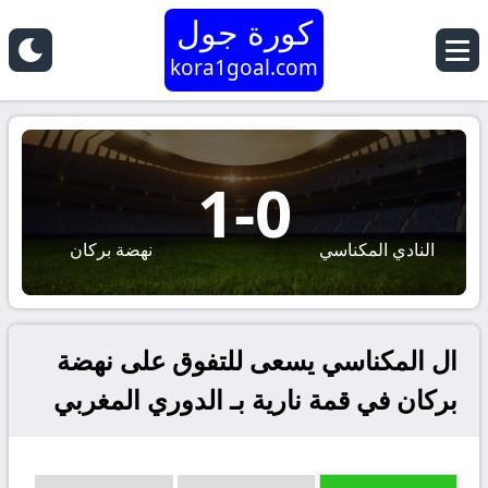
كورة جول
kora1goal.com
1
-
0
النادي المكناسي
نهضة بركان
ال المكناسي يسعى للتفوق على نهضة
بركان في قمة نارية بـ الدوري المغربي