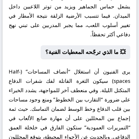
يشعل حماس الجماهير ويزيد من توتر اللاعبين داخل
الميدان. فيما تتسبب الأرضية الزلقة نتيجة الأمطار في
تغيير أسلوب اللعب، مما يجبر المدربين على تبني نهج
دفاعي أكثر تحفظاً.
💥 ما الذي ترجّحه المعطيات الفنية؟
يرى الفنيون أن استغلال “أنصاف المساحات” (Half-
spaces) سيكون الثغرة القاتلة لفك شفرات الدفاع
المتكتل الليلة. وفي منعطف آخر للمواجهة، يشدد الخبراء
على ضرورة “التقارب بين الخطوط” ومنع وجود مساحات
بين قلب الدفاع وخط الوسط لضمان التماسك. حيث ثمة
إجماع بين المحللين على أن مهارة صانع الألعاب في
“التمريرات العمودية” ستكون الفارق في خلخلة العمق
الدفاعي. وبالحديث عن الأجواء المحيطة، يتوقع المحللون