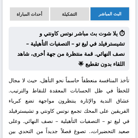
البث المباشر
التشكيلة
أحداث المباراة
⏱️ يلا شوت بث مباشر نوتس كاونتي و
تشيسترفيلد في ليغ تو – التصفيات التأهيلية –
نصف النهائي. قمة منتظرة من جهة أخرى، شاهد
اللقاء بدون تقطيع 🌟
تأخذ المنافسة منعطفاً حاسماً نحو التأهل، حيث لا مجال
للخطأ في ظل الحسابات المعقدة للنقاط والترتيب.
عشاق الندية والإثارة ينتظرون مواجهة تضع كبرياء
الفريقين على المحك تجمع نوتس كاونتي و تشيسترفيلد
في ليغ تو – التصفيات التأهيلية – نصف النهائي. وعلى
صعيد التحضيرات،. تصوغ فصلاً جديداً من التحدي بين