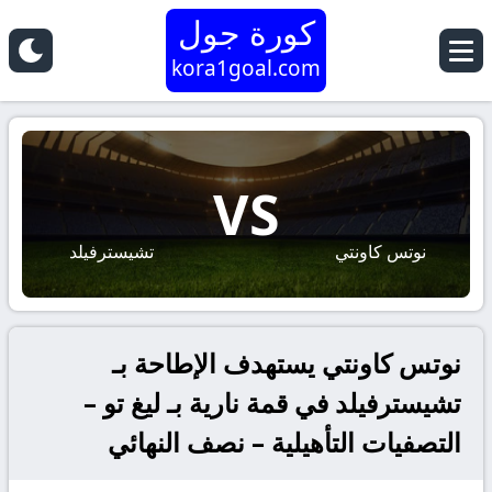
كورة جول
kora1goal.com
VS
نوتس كاونتي
تشيسترفيلد
نوتس كاونتي يستهدف الإطاحة بـ
تشيسترفيلد في قمة نارية بـ ليغ تو –
التصفيات التأهيلية – نصف النهائي