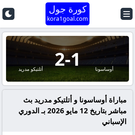
كورة جول
kora1goal.com
2
-
1
أوساسونا
أتلتيكو مدريد
مباراة أوساسونا و أتلتيكو مدريد بث
مباشر بتاريخ 12 مايو 2026 بـ الدوري
الإسباني