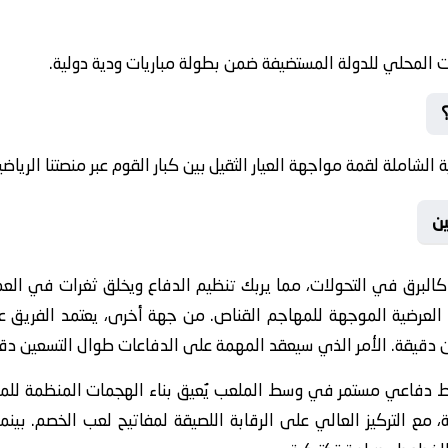
✅ تبدأ المواجهة المرتقبة حسب التوقيت المحلي للدولة الم
يمكنكم متابعة البث المباشر والتغطية الشاملة لقمة مواجهة العيار الث

في التحولات، مما يربك تنظيم الدفاع ويخلق ثغرات في العمق. ومن ثم
 العرضية الموجهة للمهاجم القناص. من جهة أخرى، يعتمد الفريق
نافس تحت ضغط دائم طوال التسعين دقيقة. الأمر الذي سيعقد المهم
في وسط الملعب يُعيق بناء الهجمات المنظمة للمنافس من بدايتها
 مع التركيز العالي على الرقابة اللصيقة لمفاتيح لعب الخصم. بينما