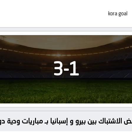
kora goal
3
-
1
 الاشتباك بين بيرو و إسبانيا بـ مباريات ودية دو