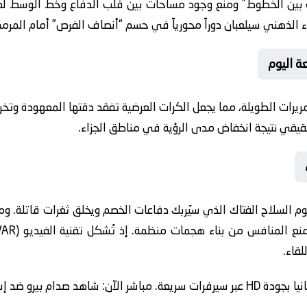
رب بين الخطوط” ومنع وجود مساحات بين قلب الدفاع وخط الوسط 
وء الذهني سيلعبان دوراً محورياً في حسم “أنصاف الفرص” أمام المرم
ة اليوم
تمريرات الطويلة، مما يجعل الكرات العرضية تفقد دقتها المعهودة وتخ
يقي نتيجة انخفاض مدى الرؤية في مناطق الجزاء.
وم السلاح الفتاك الذي سيُربك دفاعات الخصم ويخلق ثغرات قاتلة. وم
لقاء.
يا مع تحليل وإحصائيات فورية.