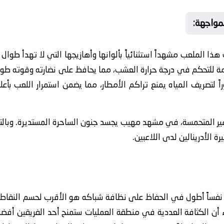
لمواجهة:
هذا الملعب مشهداً استثنائياً بألوانها وأهازيجها التي لا تهدأ طوال
قدمة للتحكم في درجة حرارة العشب، مما يحافظ على نضارته وقوته طو
راً لتصريف المياه يمنع تراكم الأمطار، مما يضمن استمرار اللعب ب
ير المتحمسة، في مشهد مهيب يجسد جنون الساحرة المستديرة. وبالت
ة الأدرينالين لدى اللاعبين.
 نفساً أطول في الحفاظ على نظافة شباكه هو الأقرب لحسم النقاط ال
اء أن الكثافة العددية في منطقة العمليات ستمنح أحد الفريقين أفضلي