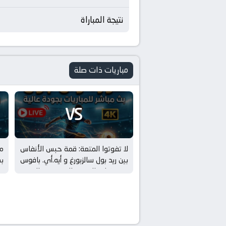
نتيجة المباراة
مباريات ذات صلة
VS
لا تفوتوا المتعة: قمة حبس الأنفاس
مب
بين ريد بول سالزبورغ و أيه.أي. بافوس
بـ تصفيات الدوري الاوروبي – الدور
دو
3
ال