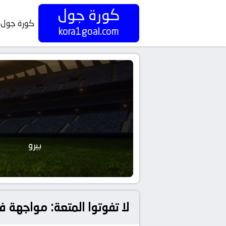
كورة جول
كورة جول
kora1goal.com
بيرو
لا تفوتوا المتعة: مواجهة فض