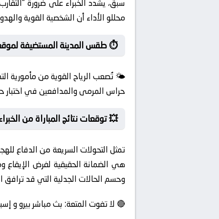
سبق، يشدد الخبراء على ضرورة “التقا
محللو الأداء أن الشخصية القوية والهد
⏱️ طقس المدينة المستضيفة لموقع
🌤️ تُصعب الرياح القوية من مأمورية ال
حراس المرمى والمدافعين في اختبار حق
💥 توقعات نتائج المباراة من الخبراء
تمثل التحولات السريعة من الدفاع للهج
وحسم الحالات الجدلية التي قد ترافق ال
🔴 لا تفوت المتعة: بث مباشر بيرو و إسبانيا بجودة HD عبر سيرفرات سريعة. مباشر الآن: شاهد صدام بيرو ضد إسبان