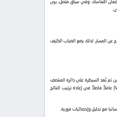
لضمان التماسك. وفي سياق متصل، يرى
ى.
رج عن المسار. لذلك يضع الضباب الكثيف
ن ثم تُعد السيطرة على دائرة المنتصف
هي الضمانة الحقيقية لفرض الإيقاع ومنع المنافس من بناء هجمات منظمة. إذ تُشكل تقنية الفيديو (VAR) عاملاً فاصلاً في إعادة ترتيب النتائج