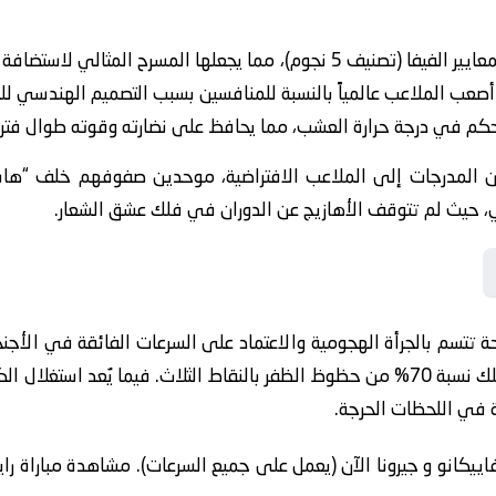
تخضع أرضية الميدان في ملعب جيرونا لمعايير الفيفا (تصنيف 5 نجوم)، مما يجعله
صعب الملاعب عالمياً بالنسبة للمنافسين بسبب التصميم الهندسي للمد
لتحكم في درجة حرارة العشب، مما يحافظ على نضارته وقوته طوال فت
المدرجات إلى الملاعب الافتراضية، موحدين صفوفهم خلف “هاشتا
ي، حيث لم تتوقف الأهازيج عن الدوران في فلك عشق الشعار.
وحة تتسم بالجرأة الهجومية والاعتماد على السرعات الفائقة في الأجن
على أن الفريق الذي سيسجل أولاً سيمتلك نسبة 70% من حظوظ الظفر بالنقاط الثلاث. فيما
 في اللحظات الحرجة.
فاييكانو و جيرونا الآن (يعمل على جميع السرعات). مشاهدة مباراة راي