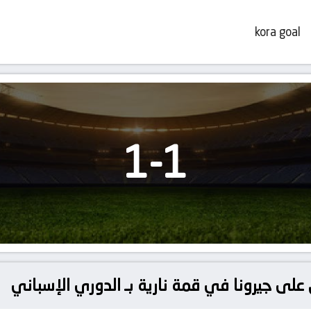
kora goal
1
-
1
على جيرونا في قمة نارية بـ الدوري الإسباني