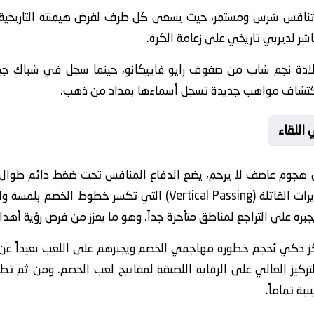
تنافس شرس ومستمر، حيث يسعى كل طرف لفرض هيمنته التاريخية. 
اشر لديربي تاريخي على زعامة الكرة.
ادة نجم شاب من صفوف رايو فاييكانو، حينما سجل في شباك جيرون
لاكتشاف مواهب جديدة تسجل أسماءها بمداد من ذهب.
 اللقاء
 هجوم عاصف لا يرحم، يضع الدفاع المنافس تحت ضغط دائم طوال ا
تعتمد الاستراتيجية الهجومية على التمريرات القاتلة (rtical Passing
جبره على التراجع لمناطق متأخرة جداً. وهو ما يعزز من فرص رؤية أه
ز ذكي يُحجم خطورة مهاجمي الخصم ويجبرهم على اللعب بعيداً عن من
لتركيز العالي على الرقابة اللصيقة لمفاتيح لعب الخصم. ومن ثم 
نية تماماً.