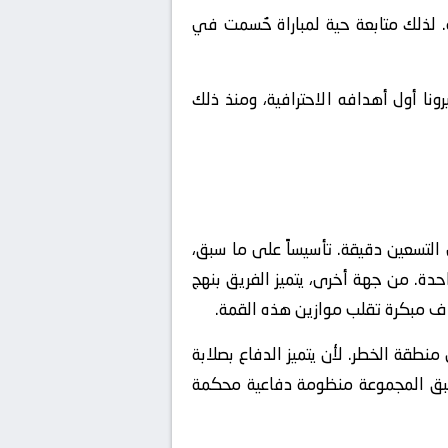
لذلك متابعة حية لمباراة حُسمت في
ا أول أهدافه الاحترافية، ومنذ ذلك
لتسعين دقيقة. تأسيساً على ما سبق،
Ve) التي تكسر خطوط الخصم بلمسة واحدة. من جهة أخرى، يتميز الفريق بنهج
داف مبكرة تقلب موازين هذه القمة.
طقة الخطر. لأن يتميز الدفاع بصلابة
تطبق المجموعة منظومة دفاعية محكمة