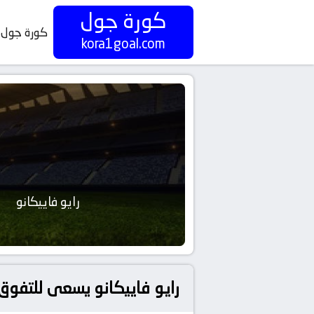
كورة جول
كورة جول
kora1goal.com
رايو فاييكانو
رايو فاييكانو يسعى للتفوق 