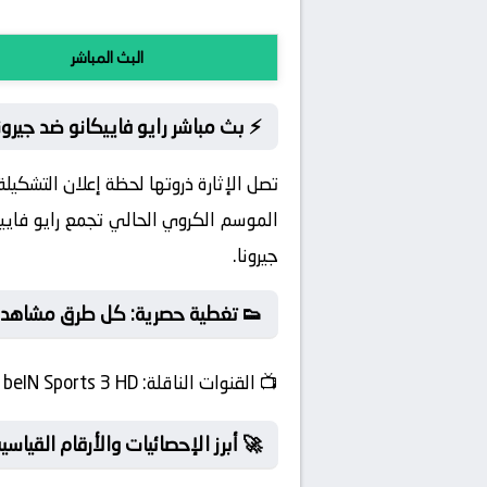
البث المباشر
⚡ بث مباشر رايو فاييكانو ضد جيرو
تصل الإثارة ذروتها لحظة إعلان التشكي
الموسم الكروي الحالي تجمع رايو فاييكا
جيرونا.
👟 تغطية حصرية: كل طرق مشاهدة ص
📺
القنوات الناقلة:
beIN Sports 3 HD
🚀 أبرز الإحصائيات والأرقام القياس