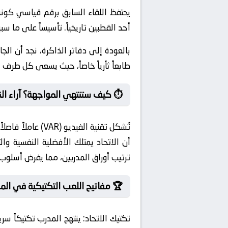
يحتفظ اللقاء السابق برقم قياسي كونه
أحد القطبين تاريخياً. تأسيساً على ما س
بالعودة إلى دفاتر الذاكرة، نجد أن ال
طابعاً ثأرياً خاصاً، حيث يسعى كل طرف لإ
⏱️ كيف ستنتهي المواجهة؟ آراء الن
تُشكل تقنية الفي
أن الاتحاد يمتلك الأفضلية النفسية وا
ترتيب أوراق المدربين، مما يفرض أسلوب 
🏆 مفاتيح اللعب التكتيكية في المب
تكتيك الاتحاد:
ينتهج المدرب تكتيكاً سري