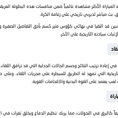
 المباراة الأكثر مشاهدة عالمياً ضمن منافسات هذه البطولة العري
بق، بث مباشر لديربي تاريخي على زعامة الكرة.
جانبين قد التقيا في نهائي كؤوس مثير حُسم بأدق التفاصيل الصغيرة 
ثبات سيادته التاريخية على الآخر.
قاد
ديو (VAR) عاملاً فاصلاً في إعادة ترتيب النتائج وحسم الحالات الجدلية التي قد ترافق
لتاريخية التي تمهد له الطريق للسيطرة على مجريات اللقاء. وعلى صع
لعب يعتمد على القوة البدنية والالتحامات القوية.
اراة
عاً كالبرق في التحولات، مما يربك تنظيم الدفاع ويخلق ثغرات في ال