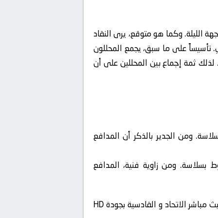
 الليلة. وكما هو متوقع، يرى النقاد
ي. تأسيساً على ما سبق، يجمع المحللون
 لذلك ثمة إجماع بين المحللين على أن
لاسة. ومن الجدير بالذكر أن المدافع
وط بسلاسة. ومن زاوية فنية، المدافع
🔴 مشاهدة مباراة الاتحاد و القادسية بث مباشر الآن في الدوري السعودي بجودة فائقة. لا تفوت المتعة: بث مباشر الاتحاد و القادسية بجودة HD