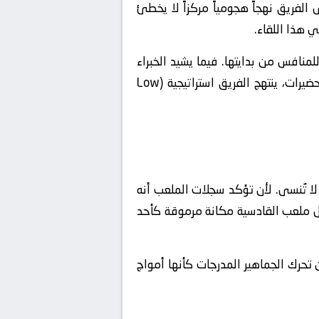
الصدد، يتبنى الفريق نهجاً هجومياً مركزاً لا يخطئ
 هذا اللقاء.
افس من بدايتها. فيما يشيد الخبراء
بهذا الجدار الدفاعي غير القابل للكسر، والذي يعتمد على تقارب الخطوط بصرامة تكتيكية. وعلى صعيد التحضيرات، ينتهج الفريق استراتيجية (Low
 لا تُنسى. لأن تؤكد سجلات الملعب أنه
يحتل ملعب القادسية مكانة مرموقة كأحد
تحرك الجماهير المدرجات كأنها أمواج