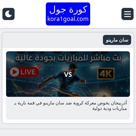
كورة جول
kora1goal.com
سان مارينو
VS
أذربيجان يخوض معركة كروية ضد سان مارينو في قمة نارية بـ
مباريات ودية دولية