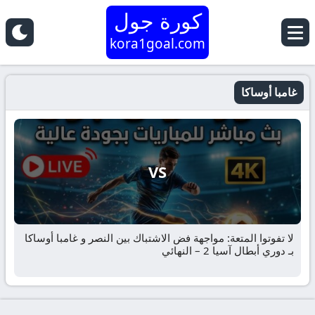
كورة جول
kora1goal.com
غامبا أوساكا
VS
لا تفوتوا المتعة: مواجهة فض الاشتباك بين النصر و غامبا أوساكا
بـ دوري أبطال آسيا 2 – النهائي