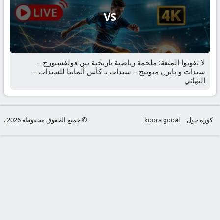
VS
لا تفوتوا المتعة: ملحمة رياضية تاريخية بين فولفسبورج –
سيدات و بايرن ميونيخ – سيدات بـ كأس ألمانيا للسيدات –
النهائي
كوره جول
koora gooal
© جميع الحقوق محفوظة 2026 .