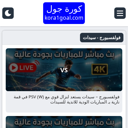
كورة جول
kora1goal.com
فولفسبورج - سيدات
VS
فولفسبورج – سيدات يستعد لنزال قوي مع PSV (W) في قمة
نارية بـ المباريات الودية للاندية للسيدات