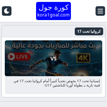
كورة جول
kora1goal.com
كرواتيا تحت 17
VS
إسبانيا تحت 17 يخوض تحدياً كبيراً أمام كرواتيا تحت 17 في
قمة نارية بـ بطولة أوربا للناشئين U17