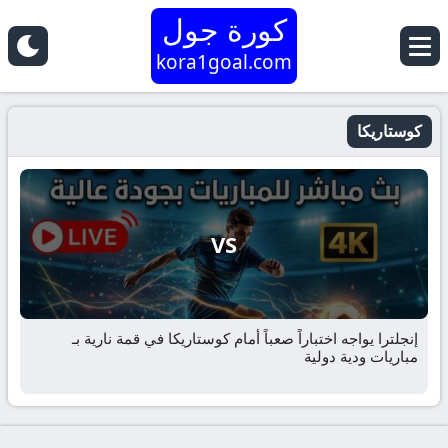
كورة جول
kora1goal.com
كوستاريكا
VS
إنجلترا يواجه اختباراً صعباً أمام كوستاريكا في قمة نارية بـ
مباريات ودية دولية